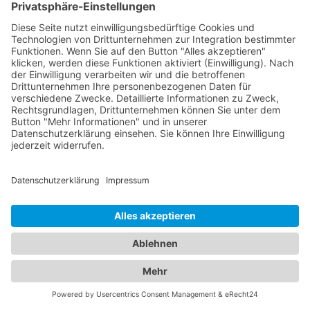
und Wohnwagen abschleppen. Transporter und
Lieferwagen: Abschleppdienste sind in der Regel in
der Lage, kleinere Nutzfahrzeuge abzuschleppen,
wie z.B. Transporter und Lieferwagen.
Geländewagen und SUVs: Diese Fahrzeugtypen
können ebenfalls von Abschleppdiensten
abgeschleppt werden. Es ist wichtig, vorher mit
dem Abschleppunternehmen Kontakt
aufzunehmen und zu überprüfen, ob sie in der Lage
sind, Ihr spezifisches Fahrzeug abzuschleppen.
Einige Abschleppdienste können auch
spezialisierte Ausrüstung für schwere Fahrzeuge
wie Lastwagen oder Busse haben.
Abschleppdienste und Hotels:
Ein umfassendes Angebot für
Ihre Mobilität und Unterkunft
In unserem umfassenden Branchenportal finden