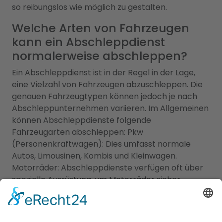
so reibungslos wie möglich zu gestalten.
Welche Arten von Fahrzeugen
kann ein Abschleppdienst
normalerweise abschleppen?
Ein Abschleppdienst ist in der Regel in der Lage,
eine Vielzahl von Fahrzeugen abzuschleppen. Die
genauen Fahrzeugtypen können jedoch je nach
Abschleppunternehmen variieren. Im Allgemeinen
können Abschleppdienste folgende
Fahrzeugarten abschleppen: Pkw
(Personenkraftwagen): Dies umfasst normale
Autos, Limousinen, Kombis und Kleinwagen.
Motorräder: Abschleppdienste verfügen oft über
spezielle Ausrüstung, um Motorräder sicher
abzuschleppen. Wohnmobile und Wohnwagen:
Abschleppdienste mit entsprechender Ausrüstung
können auch größere Fahrzeuge wie Wohnmobile