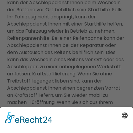
kann der Abschleppdienst Ihnen beim Wechseln
der Batterie vor Ort behilflich sein. Starthilfe: Falls
Ihr Fahrzeug nicht anspringt, kann der
Abschleppdienst Ihnen mit einer Starthilfe helfen,
um das Fahrzeug wieder in Betrieb zu nehmen.
Reifenpannenhilfe: Bei einer Reifenpanne kann der
Abschleppdienst Ihnen bei der Reparatur oder
dem Austausch des Reifens behilflich sein. Dies
kann das Wechseln eines Reifens vor Ort oder das
Abschleppen zu einer nahegelegenen Werkstatt
umfassen. Kraftstofflieferung: Wenn Sie ohne
Treibstoff liegengeblieben sind, kann der
Abschleppdienst Ihnen einen begrenzten Vorrat
an Kraftstoff liefern, um Sie wieder mobil zu
machen. Türöffnung: Wenn Sie sich aus Ihrem
Fahrzeug ausgesperrt haben, kann der
Abschleppdienst Ihnen bei der Türöffnung helfen,
um wieder Zugang zu Ihrem Fahrzeug zu erhalten.
Es ist wichtig zu beachten, dass nicht alle