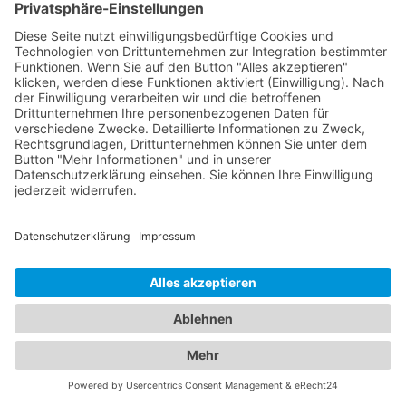
Abschleppdienste diese zusätzlichen
Dienstleistungen anbieten. Informieren Sie sich
daher im Voraus bei einem Abschleppdienst über
die verfügbaren Serviceleistungen, um
sicherzustellen, dass sie Ihren spezifischen
Bedürfnissen entsprechen.
Von Abschleppdiensten bis zu
komfortablen Unterkünften:
Alles, was Sie brauchen, an
einem Ort
In unserem umfassenden Branchenportal finden
Sie nicht nur alle Informationen rund um
zuverlässige Abschleppdienste, sondern auch
detaillierte Einblicke in erstklassige Hotels. Wir
bieten Ihnen eine vielseitige Plattform, um sowohl
Ihre Mobilität im Straßenverkehr als auch Ihren