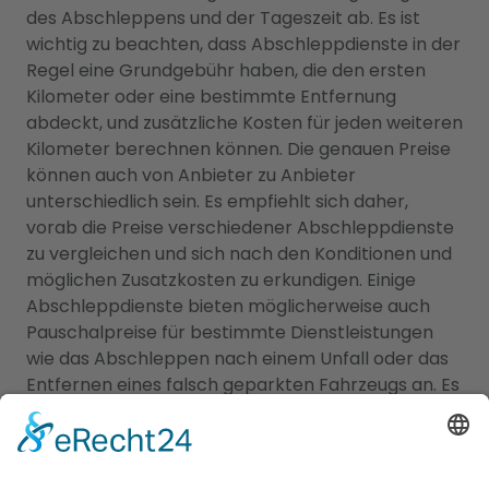
des Abschleppens und der Tageszeit ab. Es ist
wichtig zu beachten, dass Abschleppdienste in der
Regel eine Grundgebühr haben, die den ersten
Kilometer oder eine bestimmte Entfernung
abdeckt, und zusätzliche Kosten für jeden weiteren
Kilometer berechnen können. Die genauen Preise
können auch von Anbieter zu Anbieter
unterschiedlich sein. Es empfiehlt sich daher,
vorab die Preise verschiedener Abschleppdienste
zu vergleichen und sich nach den Konditionen und
möglichen Zusatzkosten zu erkundigen. Einige
Abschleppdienste bieten möglicherweise auch
Pauschalpreise für bestimmte Dienstleistungen
wie das Abschleppen nach einem Unfall oder das
Entfernen eines falsch geparkten Fahrzeugs an. Es
ist ratsam, sich im Voraus über die Kosten zu
informieren und gegebenenfalls auch bei der
eigenen Versicherung nachzufragen, ob