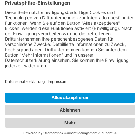
Abschleppkosten abgedeckt sind. Auf diese Weise
können Sie besser auf eine mögliche
Abschleppsituation
Abschleppdienste und Hotels:
Ein umfassendes Angebot für
Ihre Mobilität und Unterkunft
Unser umfangreiches Branchenportal bietet Ihnen
nicht nur alle Informationen rund um zuverlässige
Abschleppdienste, sondern auch eine breite
Auswahl an Hotels für Ihren nächsten Aufenthalt.
Hier finden Sie alles, was Sie benötigen, um sowohl
im Notfall als auch bei der Urlaubsplanung bestens
informiert zu sein. Egal ob Sie einen
Abschleppdienst in Ihrer Nähe suchen oder nach
dem perfekten
Hotel Arrach, Bayerischer Wald
für
Ihre Reisevorhaben Ausschau halten - bei uns sind
Sie richtig. Unser Portal präsentiert Ihnen eine