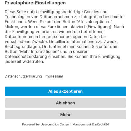
dass Sie stets die aktuelle Notrufnummer zur Hand
haben, um schnell Hilfe anzufordern. Wir arbeiten
eng mit vertrauenswürdigen Abschleppdiensten
zusammen, die über das nötige Know-how und die
Erfahrung verfügen, um Ihr Fahrzeug sicher und
effizient abzuschleppen. Verlassen Sie sich auf
unsere Abschleppdienst Notrufnummer Altdorf
bei Nürnberg, um in Notsituationen schnell und
unkompliziert den richtigen Abschleppdienst zu
erreichen. Wir sind stets bestrebt, Ihnen in
schwierigen Situationen zur Seite zu stehen und
Ihnen die Unterstützung zu bieten, die Sie
benötigen. Gleiches gilt selbstverständlich auch
für
Abschleppdienst Burgthann
.
Fahrzeugpannen und
Übernachtungen: Die perfekte
Kombination von