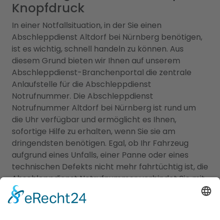
Knopfdruck
In einer Notfallsituation, in der Sie einen
Abschleppdienst Altdorf bei Nürnberg benötigen,
ist es wichtig, schnell handeln zu können. Aus
diesem Grund bieten wir Ihnen auf unserem
Abschleppdienst-Branchenportal die zentrale
Anlaufstelle für die Abschleppdienst
Notrufnummer. Die Abschleppdienst
Notrufnummer Altdorf bei Nürnberg ist rund um
die Uhr verfügbar und ermöglicht es Ihnen,
sofortige Hilfe zu erhalten, wenn Sie sie am
dringendsten benötigen. Egal, ob Ihr Fahrzeug
aufgrund eines Unfalls, einer Panne oder eines
technischen Defekts nicht mehr fahrtüchtig ist, die
Abschleppdienst Notrufnummer verbindet Sie mit
professionellen und zuverlässigen
Abschleppdiensten in Ihrer Nähe. Unser
Abschleppdienst-Branchenportal stellt sicher,