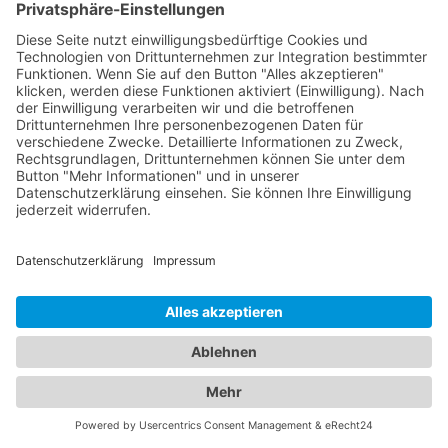
Abschleppgebühren und klären Sie die
Zahlungsmodalitäten. Stellen Sie sicher, dass Sie
ausreichend Bargeld oder eine akzeptierte
Zahlungsmethode dabei haben. Vereinbaren Sie
den Abholtermin: Vereinbaren Sie einen Termin zur
Abholung Ihres Fahrzeugs mit dem
Abschleppdienst. Beachten Sie dabei die
Öffnungszeiten der Abschleppstelle. Prüfen Sie
das Fahrzeug: Nachdem Sie Ihr Fahrzeug abgeholt
haben, überprüfen Sie es sorgfältig auf mögliche
Schäden, die während des Abschleppvorgangs
entstanden sein könnten. Dokumentieren Sie
gegebenenfalls Schäden und melden Sie diese
dem Abschleppdienst. Es ist wichtig, sich bei
Fragen direkt an den Abschleppdienst zu wenden,
da die genauen Abläufe und Vorgehensweisen je
nach lokalen Vorschriften und Abschleppdiensten
variieren können.