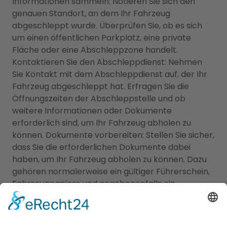
Informationen sammeln: Notieren Sie sich den
genauen Standort, an dem Ihr Fahrzeug
abgeschleppt wurde. Überprüfen Sie, ob es sich
um einen öffentlichen Parkplatz, eine private
Fläche oder eine Abschleppzone handelt.
Kontaktieren Sie den Abschleppdienst: Nehmen
Sie Kontakt mit dem Abschleppdienst auf, der Ihr
Fahrzeug abgeschleppt hat. Erfragen Sie die
Öffnungszeiten der Abschleppstelle und ob
weitere Informationen oder Dokumente
erforderlich sind, um Ihr Fahrzeug abholen zu
können. Dokumente vorbereiten: Stellen Sie sicher,
dass Sie die erforderlichen Dokumente dabei
haben, um Ihr Fahrzeug abholen zu können. Dazu
gehören normalerweise ein gültiger Führerschein,
Fahrzeugpapiere und gegebenenfalls ein
Nachweis über die Zahlung von
Abschleppgebühren. Zahlung der Gebühren:
Informieren Sie sich über die anfallenden