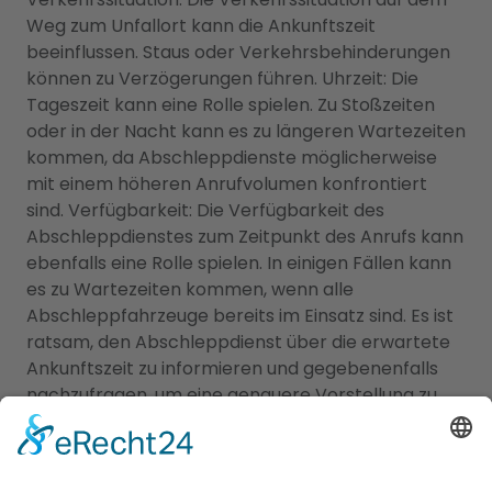
Weg zum Unfallort kann die Ankunftszeit
beeinflussen. Staus oder Verkehrsbehinderungen
können zu Verzögerungen führen. Uhrzeit: Die
Tageszeit kann eine Rolle spielen. Zu Stoßzeiten
oder in der Nacht kann es zu längeren Wartezeiten
kommen, da Abschleppdienste möglicherweise
mit einem höheren Anrufvolumen konfrontiert
sind. Verfügbarkeit: Die Verfügbarkeit des
Abschleppdienstes zum Zeitpunkt des Anrufs kann
ebenfalls eine Rolle spielen. In einigen Fällen kann
es zu Wartezeiten kommen, wenn alle
Abschleppfahrzeuge bereits im Einsatz sind. Es ist
ratsam, den Abschleppdienst über die erwartete
Ankunftszeit zu informieren und gegebenenfalls
nachzufragen, um eine genauere Vorstellung zu
erhalten.
Finden Sie den passenden