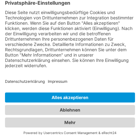
Abschleppdienst und das
ideale Hotel - Unser
Branchenportal macht es
möglich
In unserem umfassenden Branchenportal finden
Sie nicht nur alle Informationen rund um
zuverlässige Abschleppdienste, sondern auch eine
breite Auswahl an Hotels für Ihren nächsten
Aufenthalt. Wir bieten Ihnen eine vielfältige
Plattform, um sowohl bei Fahrzeugpannen als
auch bei der Suche nach der perfekten Unterkunft
bestens informiert zu sein. Egal ob Sie geschäftlich
oder privat unterwegs sind, unser Branchenportal
präsentiert Ihnen eine Vielzahl von Hotels in
verschiedenen Preiskategorien und mit
unterschiedlichen Ausstattungen. Erfahren Sie
mehr über Lage, Zimmeroptionen,
Serviceleistungen und Verfügbarkeiten, um das