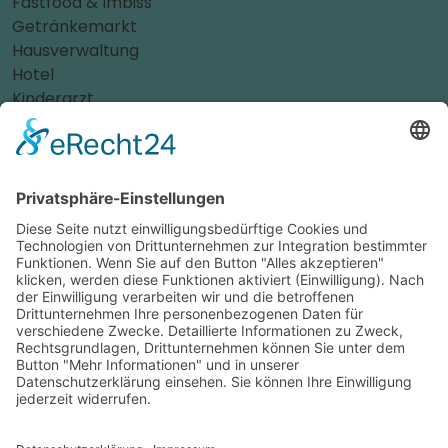
Fastfood & Imbiss
Getränkemarkt
Hausverwaltung
Hotel
Kinderarzt
Personalvermittler
Weitere Sportvereine
Tierarzt
Zahnarzt
Tennis
Tankstelle
Tierbedarf
Parken
Für Ihr Unternehmen
Sichern Sie sich die Vorteile von
das ist nah
! Mit uns
erreichen Sie neue Kunden und bleiben Ihren
Bestandskunden in guter Erinnerung.
Schon ab günstigen 29,- € im Monat.