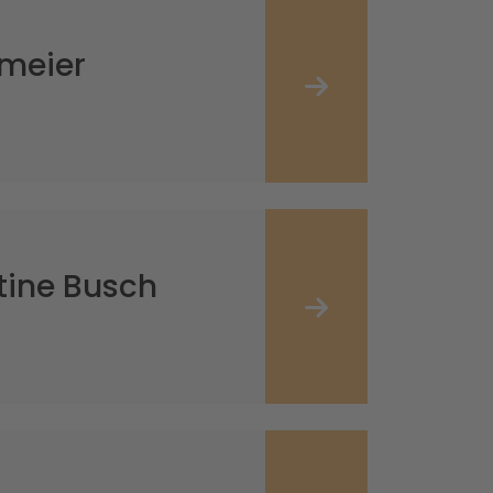
rmeier
stine Busch