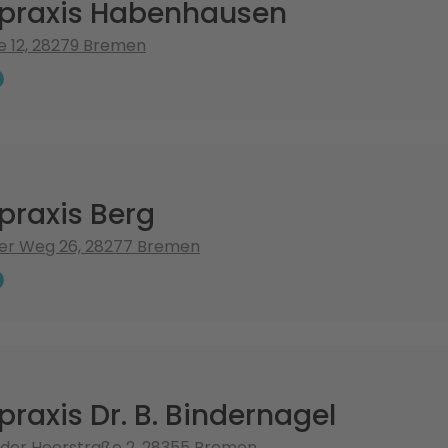
erpraxis Habenhausen
e 12, 28279 Bremen
rpraxis Berg
er Weg 26, 28277 Bremen
rpraxis Dr. B. Bindernagel
der Heerstraße 2, 28355 Bremen