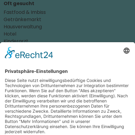
Oft gesucht
Fastfood & Imbiss
Getränkemarkt
Hausverwaltung
Hotel
Kinderarzt
Personalvermittler
Weitere Sportvereine
Tierarzt
Zahnarzt
Tennis
Tankstelle
Tierbedarf
Parken
Für Ihr Unternehmen
Sichern Sie sich die Vorteile von
das ist nah
! Mit uns
erreichen Sie neue Kunden und bleiben Ihren
Bestandskunden in guter Erinnerung.