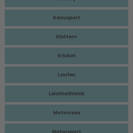
Kanusport
Klettern
Kricket
Laufen
Leichtathletik
Motocross
Motorsport