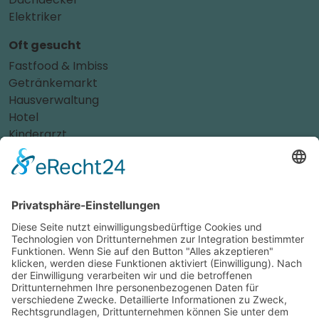
Elektriker
Oft gesucht
Fastfood & Imbiss
Getränkemarkt
Hausverwaltung
Hotel
Kinderarzt
Personalvermittler
Weitere Sportvereine
Tierarzt
Zahnarzt
Tennis
Tankstelle
Tierbedarf
Parken
Für Ihr Unternehmen