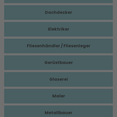
Dachdecker
Elektriker
Fliesenhändler / Fliesenleger
Gerüstbauer
Glaserei
Maler
Metallbauer