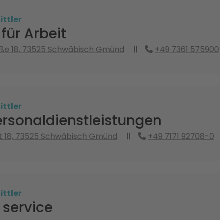
ttler
für Arbeit
ße 18, 73525 Schwäbisch Gmünd
+49 7361 575900
ttler
ersonaldienstleistungen
t 18, 73525 Schwäbisch Gmünd
+49 7171 92708-0
ttler
 service