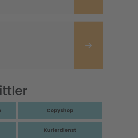
ttler
n
Copyshop
Kurierdienst