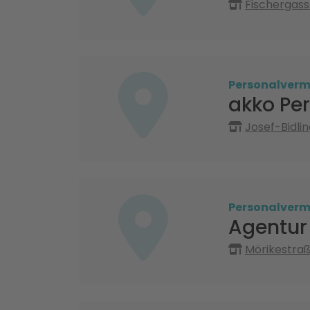
Fischergas
Personalvermi
akko Pe
Josef-Bidl
Personalvermi
Agentur 
Mörikestraß