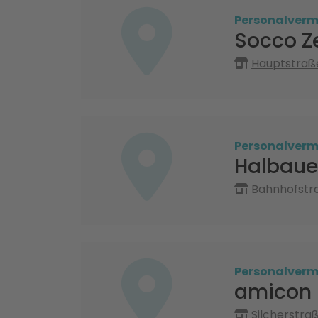
Personalvermi
Socco Ze
Hauptstraß
Personalvermi
Halbaue
Bahnhofstra
Personalvermi
amicon
Silcherstra