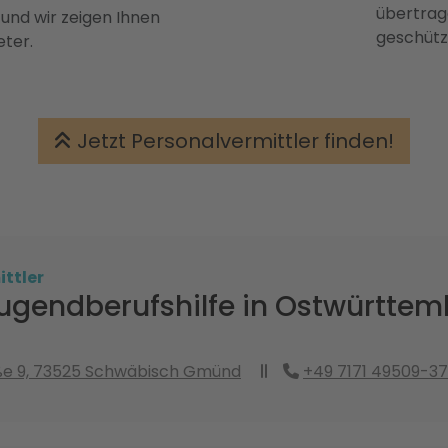
übertrage
 und wir zeigen Ihnen
geschütz
eter.
Jetzt Personalvermittler finden!
ttler
ugendberufshilfe in Ostwürttem
ße 9, 73525 Schwäbisch Gmünd
+49 7171 49509-37