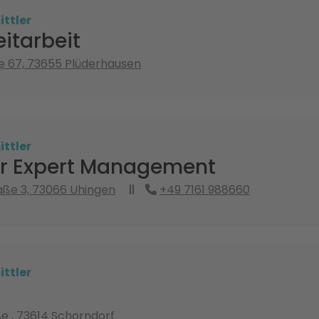
ttler
itarbeit
e 67, 73655 Plüderhausen
ttler
r Expert Management
ße 3, 73066 Uhingen
+49 7161 988660
ttler
ße , 73614 Schorndorf