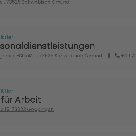
se , 73525 Schwäbisch Gmünd
ttler
rsonaldienstleistungen
ingmaier-Straße , 73525 Schwäbisch Gmünd
+49 71
ttler
für Arbeit
e 15, 73033 Göppingen