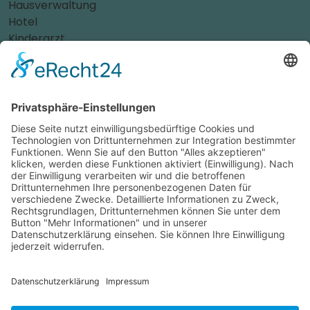
Hausverwaltung
Hotel
Kinderarzt
Personalvermittler
Weitere Sportvereine
Tierarzt
Zahnarzt
Tennis
Tankstelle
Tierbedarf
Parken
Für Ihr Unternehmen
Sichern Sie sich die Vorteile von
das ist nah
! Mit uns
erreichen Sie neue Kunden und bleiben Ihren
Bestandskunden in guter Erinnerung.
Schon ab günstigen 29,- € im Monat.