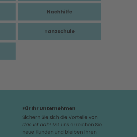
Nachhilfe
Tanzschule
Für Ihr Unternehmen
Sichern Sie sich die Vorteile von
das ist nah
! Mit uns erreichen Sie
neue Kunden und bleiben Ihren