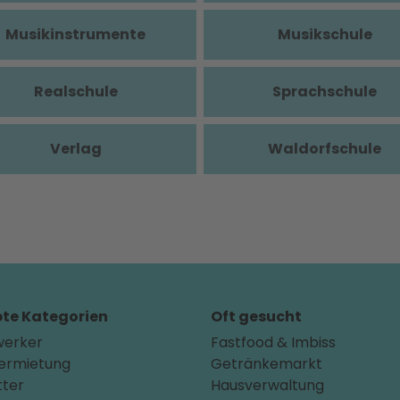
Musikinstrumente
Musikschule
Realschule
Sprachschule
Verlag
Waldorfschule
bte Kategorien
Oft gesucht
erker
Fastfood & Imbiss
ermietung
Getränkemarkt
tter
Hausverwaltung