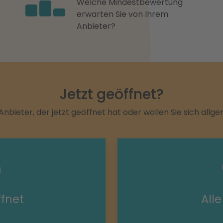
Welche Mindestbewertung
erwarten Sie von Ihrem
Anbieter?
Jetzt geöffnet?
Anbieter, der jetzt geöffnet hat oder wollen Sie sich allg
ffnet
All