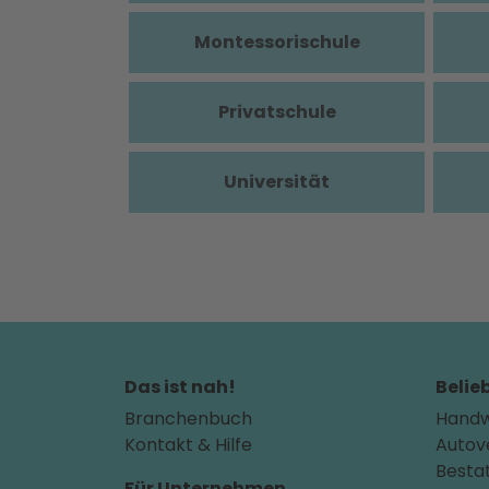
Montessorischule
Privatschule
Universität
Das ist nah!
Belie
Branchenbuch
Handw
Kontakt & Hilfe
Autov
Besta
Für Unternehmen