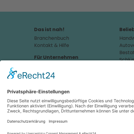
Das ist nah!
Belie
Branchenbuch
Handw
Kontakt & Hilfe
Autov
Besta
Für Unternehmen
Schlüs
Unternehmen hinzufügen
Absch
Anzeigenschaltung
Hausa
Augen
Rechtliches
Autoh
Impressum
Autol
Datenschutz
Autow
Cookie-Einstellungen
Bauu
Dachd
Elektr