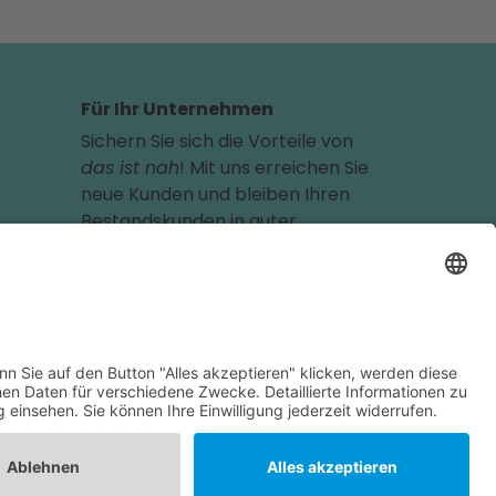
Für Ihr Unternehmen
Sichern Sie sich die Vorteile von
das ist nah
! Mit uns erreichen Sie
neue Kunden und bleiben Ihren
Bestandskunden in guter
Erinnerung.
Schon ab günstigen 29,- € im
Monat.
Jetzt informieren