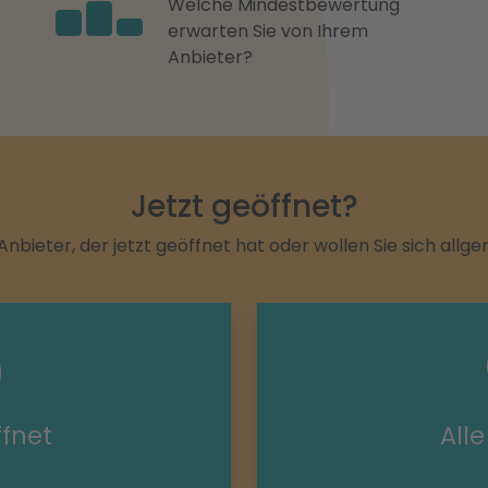
Welche Mindestbewertung
erwarten Sie von Ihrem
Anbieter?
Jetzt geöffnet?
Anbieter, der jetzt geöffnet hat oder wollen Sie sich allg
ffnet
All