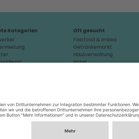
bte Kategorien
Oft gesucht
erker
Fastfood & Imbiss
ermietung
Getränkemarkt
tter
Hausverwaltung
seldienst
Hotel
leppdienst
Kinderarzt
rzt
Personalvermittler
arzt
Weitere Sportvereine
aus
Tierarzt
ackierer
Zahnarzt
erkstatt
Tennis
nternehmen
Tankstelle
ecker
Tierbedarf
iker
Parken