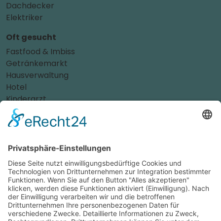
Dachdecker
Elektriker
Oft gesucht
Fastfood & Imbiss
Getränkemarkt
Hausverwaltung
Hotel
Kinderarzt
Personalvermittler
Weitere Sportvereine
Tierarzt
Zahnarzt
Tennis
Tankstelle
Tierbedarf
Parken
Für Ihr Unternehmen