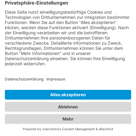
Kinderarzt
Personalvermittler
Weitere Sportvereine
Tierarzt
Zahnarzt
Tennis
Tankstelle
Tierbedarf
Parken
Für Ihr Unternehmen
Sichern Sie sich die Vorteile von
das ist nah
! Mit uns
erreichen Sie neue Kunden und bleiben Ihren
Bestandskunden in guter Erinnerung.
Schon ab günstigen 29,- € im Monat.
Jetzt informieren