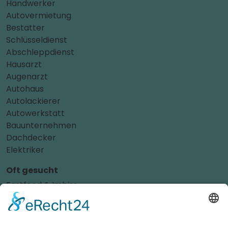
Handwerker
Autovermietung
Bestatter
Schlüsseldienst
Abschleppdienst
Hausarzt
Augenarzt
Autohaus
Autolackierer
Autowerkstatt
Bauunternehmen
Dachdecker
Elektriker
Oft gesucht
Fastfood & Imbiss
Getränkemarkt
Hausverwaltung
Hotel