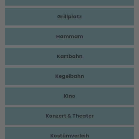
Grillplatz
Hammam
Kartbahn
Kegelbahn
Kino
Konzert & Theater
Kostümverleih