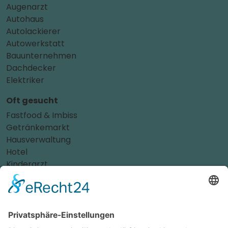
Augenarzt
Autohaus
Autolackierer
Autowerkstatt
Bauunternehmen
Dachdecker
Elektriker
Oft gesucht
Fastfood & Imbiss
Getränkemarkt
Hausverwaltung
Hotel
Kinderarzt
Personalvermittler
Weitere Sportvereine
Tierarzt
Zahnarzt
Tennis