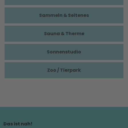
Sammeln & Seltenes
Sauna & Therme
Sonnenstudio
Zoo / Tierpark
Das ist nah!