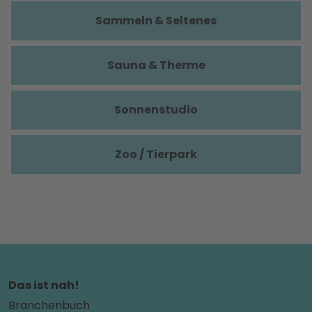
Sammeln & Seltenes
Sauna & Therme
Sonnenstudio
Zoo / Tierpark
Das ist nah!
Branchenbuch