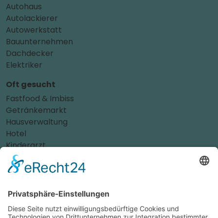
Autohaus
Autolackierer
Autowerkstatt
Bauunternehmen
Dachdecker
Elektriker
Oft gesucht
Fastfood & Imbiss
Getränkemarkt
Hausverwaltung
Hotel
Kinderarzt
Personalvermittler
Weitere Sportvereine
Tierarzt
Zahnarzt
Tennis
Tankstelle