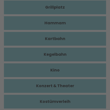
Grillplatz
Hammam
Kartbahn
Kegelbahn
Kino
Konzert & Theater
Kostümverleih