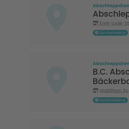
Abschleppdien
Abschlep
Emil-Lode-St
Kundenliebling
Abschleppdien
B.C. Absc
Bäckerb
Waltlham 5c
Kundenliebling