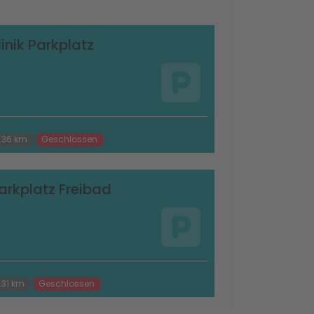
linik Parkplatz
.36 km
Geschlossen
arkplatz Freibad
.31 km
Geschlossen