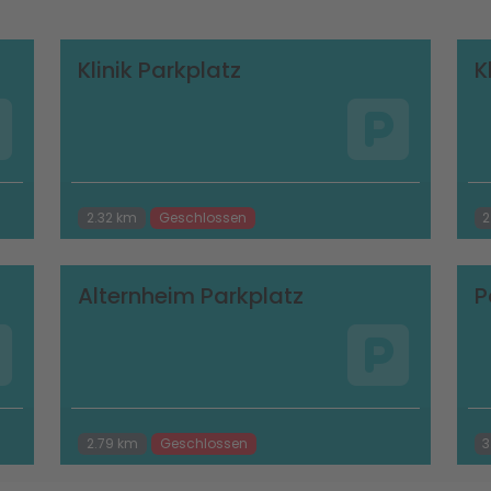
Klinik Parkplatz
K
2.32 km
Geschlossen
2
Alternheim Parkplatz
P
2.79 km
Geschlossen
3