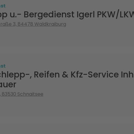
st
p u.- Bergedienst Igerl PKW/L
raße 3, 84478 Waldkraiburg
st
hlepp-, Reifen & Kfz-Service Inh
auer
, 83530 Schnaitsee