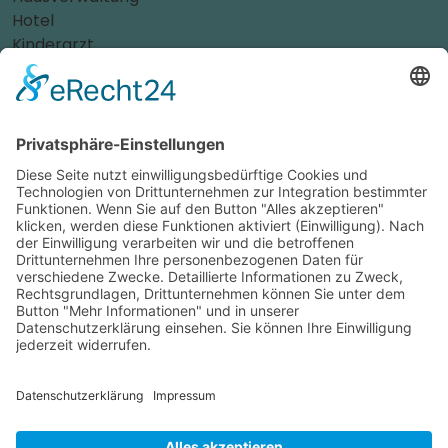
Hotel
Kinderarzt
Personalvermittler
Weitere Sportvereine
Tierarzt
Zahnarzt
Tennis
Tankstelle
Tierbedarf
Parken
Für Ihr Unternehmen
Sichern Sie sich die Vorteile von
das ist nah
! Mit uns
erreichen Sie neue Kunden und bleiben Ihren
Bestandskunden in guter Erinnerung.
Schon ab günstigen 29,- € im Monat.
Jetzt informieren