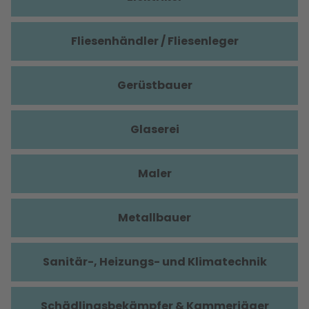
Fliesenhändler / Fliesenleger
Gerüstbauer
Glaserei
Maler
Metallbauer
Sanitär-, Heizungs- und Klimatechnik
Schädlingsbekämpfer & Kammerjäger