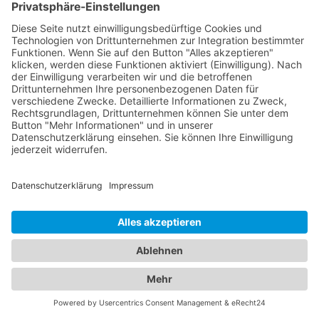
einen seriösen und vertrauenswürdigen Profi
finden. Hier sind einige Tipps, die Ihnen helfen
können, den richtigen Dachdecker zu finden:
Überprüfen Sie die Lizenz und Versicherung: Stellen
Sie sicher, dass der Dachdecker, den Sie in
Betracht ziehen, eine gültige Lizenz und eine
ausreichende Versicherung hat. Eine Lizenz
bestätigt, dass der Dachdecker die erforderlichen
Kenntnisse und Fähigkeiten hat, um die Arbeit
sicher und professionell durchzuführen. Eine
Versicherung schützt Sie vor Haftung, falls
während der Arbeit Schäden an Ihrem Eigentum
oder Verletzungen auftreten. Lesen Sie
Bewertungen und Referenzen: Lesen Sie
Bewertungen und Referenzen von früheren
Kunden, um sicherzustellen, dass der Dachdecker
eine gute Reputation hat und qualitativ
hochwertige Arbeit leistet. Dies kann Ihnen auch
einen Einblick in die Arbeitsweise des Dachdeckers