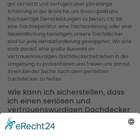
gut vernetzt und verfügen über jahrelange
Erfahrung in der Branche, um Ihnen qualitativ
hochwertige Dienstleistungen zu bieten. Ob Sie
eine Dachreparatur, eine Dachsanierung oder eine
Neueindeckung benötigen, unsere Dachdecker
sind für jede Herausforderung gewappnet. Wir sind
stolz darauf, eine große Auswahl an
vertrauenswürdigen Dachdeckerbetrieben in der
Umgebung zu präsentieren und freuen uns darauf,
Ihnen bei der Suche nach dem perfekten
Dachdecker zu helfen.
Wie kann ich sicherstellen, dass
ich einen seriösen und
vertrauenswürdigen Dachdecker
in meiner Nähe finde?
Es ist wichtig, dass Sie bei der Suche nach einem
Dachdecker in Ihrer Nähe sicherstellen, dass Sie