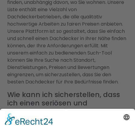
finden, unabhängig davon, wo Sie wohnen. Unsere
Liste enthält eine Vielzahl von
Dachdeckerbetrieben, die alle qualitativ
hochwertige Arbeiten zu fairen Preisen anbieten.
Unsere Plattform ist so gestaltet, dass Sie einfach
und schnell einen Dachdecker in Ihrer Nähe finden
können, der Ihre Anforderungen erfüllt. Mit
unserem einfach zu bedienenden Such-Tool
können Sie Ihre Suche nach Standort,
Dienstleistungen, Preisen und Bewertungen
eingrenzen, um sicherzustellen, dass Sie den
besten Dachdecker für Ihre Bedürfnisse finden.
Wie kann ich sicherstellen, dass
ich einen seriösen und
vertrauenswürdigen Dachdecker
in meiner Nähe finde?
Es ist wichtig, dass Sie einen seriösen und