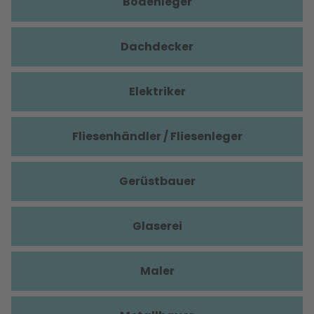
Bodenleger
Dachdecker
Elektriker
Fliesenhändler / Fliesenleger
Gerüstbauer
Glaserei
Maler