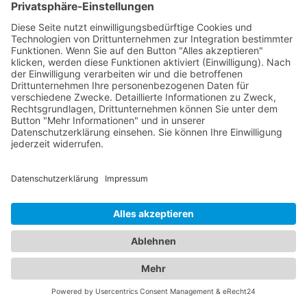
vertrauenswürdigen Dachdecker in Ihrer Nähe
finden, um sicherzustellen, dass Ihre
Dachdeckerarbeiten professionell und sicher
durchgeführt werden. Hier sind einige Tipps, die
Ihnen helfen können, einen vertrauenswürdigen
Dachdecker zu finden: Überprüfen Sie die
Referenzen: Bitten Sie den Dachdecker um
Referenzen und überprüfen Sie diese gründlich.
Lesen Sie Kundenbewertungen online und fragen
Sie Freunde und Nachbarn nach ihrer Erfahrung
mit dem Dachdecker. Überprüfen Sie die
Lizenzierung: Stellen Sie sicher, dass der
Dachdecker, den Sie in Betracht ziehen, lizenziert
und versichert ist. Eine ordnungsgemäße
Lizenzierung und Versicherung zeigt, dass der
Dachdecker seriös und professionell ist. Fragen Sie
nach Garantien: Stellen Sie sicher, dass der
Dachdecker eine Garantie auf seine Arbeit bietet.
Eine Garantie gibt Ihnen die Gewissheit, dass der