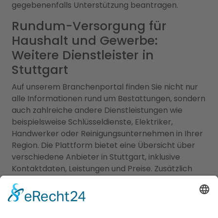
gegebenenfalls Unterstützung beantragen.
Rundum-Versorgung für
Haushalt und Gewerbe:
Weitere Dienstleister in
Stuttgart
Auf unserem Branchenportal finden Sie nicht nur
alle Informationen rund um Bestattungen, sondern
auch zahlreiche andere Dienstleistungen wie
beispielsweise Schlüsseldienste, Elektriker,
Handwerker oder Reinigungsunternehmen in Ihrer
Region. Die Plattform bietet eine Übersicht über
verschiedene Anbieter in Stuttgart, inklusive
Kontaktdaten, Leistungen und Preise. Zusätzlich
finden Sie hier hilfreiche Ratgeberartikel und Tipps
zu verschiedenen Themen und Dienstleistungen.
Ob Sie eine Dienstleistung suchen oder selbst als
Anbieter tätig sind - unser Branchenportal bietet