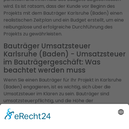
wird. Es ist ratsam, dass der Kunde vor Beginn des
Projekts mit dem Bauträger Karlsruhe (Baden) einen
realistischen Zeitplan und ein Budget erstellt, um eine
reibungslose und erfolgreiche Durchführung des
Projekts zu gewährleisten.
Bauträger Umsatzsteuer
Karlsruhe (Baden) - Umsatzsteuer
im Bauträgergeschäft: Was
beachtet werden muss
Wenn Sie einen Bauträger für Ihr Projekt in Karlsruhe
(Baden) engagieren, ist es wichtig, sich über die
Umsatzsteuer im Klaren zu sein. Bauträger sind
umsatzsteuerpflichtig, und die Höhe der
Umsatzsteuer hängt von verschiedenen Faktoren ab,
wie z.B. dem Standort des Projekts und der Art der
erbrachten Leistungen. Es ist daher ratsam, vorab mit
Ihrem Bauträger zu klären, welche