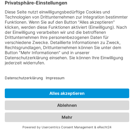
Umsatzsteuersätze für Ihr Projekt gelten. Ein seriöser
Bauträger wird Ihnen diese Informationen gerne zur
Verfügung stellen und Ihnen dabei helfen, alle
notwendigen Schritte für die korrekte Abrechnung
der Umsatzsteuer zu unternehmen. Auf unserem
Portal für Bauträger in Karlsruhe (Baden) finden Sie
eine umfassende Liste von Bauträgern, die Ihnen bei
Ihrem Projekt helfen können, und Ihnen gerne alle
Fragen zur Umsatzsteuer beantworten werden.
Unser Portal bietet nicht nur eine breite Palette an
Informationen zum Thema "Bauträger Umsatzsteuer"
in Karlsruhe (Baden), sondern auch für
Bauträger
Ettlingen
und in den umliegenden Städten. Wir wollen
sicherstellen, dass unsere Nutzerinnen und Nutzer
immer die aktuellsten und relevantesten
Informationen erhalten, unabhängig davon, wo sie
sich befinden. Deshalb haben wir auch eine Vielzahl
von Expertinnen und Experten aus verschiedenen