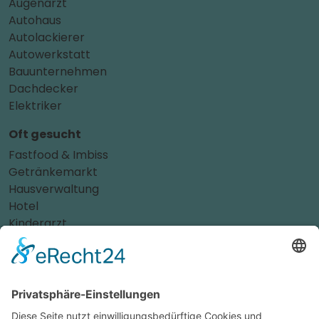
Augenarzt
Autohaus
Autolackierer
Autowerkstatt
Bauunternehmen
Dachdecker
Elektriker
Oft gesucht
Fastfood & Imbiss
Getränkemarkt
Hausverwaltung
Hotel
Kinderarzt
Personalvermittler
Weitere Sportvereine
Tierarzt
Zahnarzt
Tennis