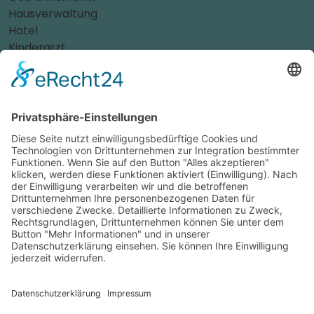
Hausverwaltung
Hotel
Kinderarzt
Personalvermittler
Weitere Sportvereine
Tierarzt
Zahnarzt
Tennis
Tankstelle
Tierbedarf
Parken
Für Ihr Unternehmen
Sichern Sie sich die Vorteile von
das ist nah
! Mit uns
erreichen Sie neue Kunden und bleiben Ihren
Bestandskunden in guter Erinnerung.
Schon ab günstigen 29,- € im Monat.