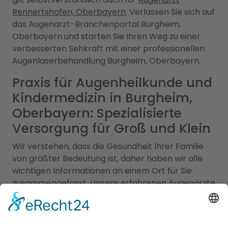
Rennertshofen, Oberbayern
. Verlassen Sie sich auf
das Augenarzt-Branchenportal Burgheim,
Oberbayern und starten Sie Ihren Weg zu einer
verbesserten Sehkraft mit einer professionellen
Augenlaserbehandlung Burgheim, Oberbayern.
Praxis für Augenheilkunde und
Kindermedizin in Burgheim,
Oberbayern: Spezialisierte
Versorgung für Groß und Klein
Wir verstehen, dass die Gesundheit Ihrer Familie
von größter Bedeutung ist, daher haben wir alle
wichtigen Informationen an einem Ort für Sie
zusammengefasst. Unsere erfahrenen Augenärzte
in Burgheim, Oberbayern sind Experten für
Augengesundheit und bieten eine Vielzahl von
Leistungen an, darunter Routineuntersuchungen,