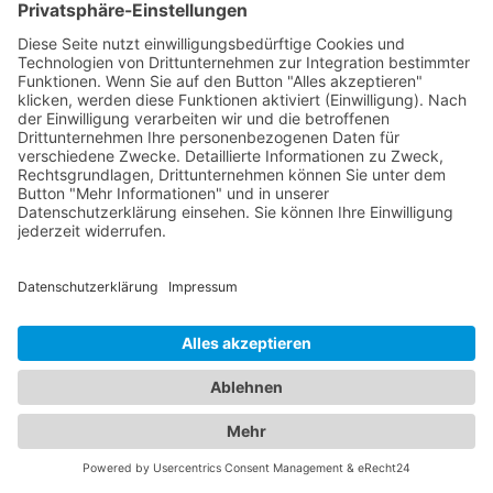
Sehtests, Brillen- und Kontaktlinsenanpassungen
sowie die Behandlung von Augenkrankheiten. Sie
verwenden modernste Technologien, um genaue
Diagnosen zu stellen und eine optimale
Versorgung zu gewährleisten. Für die kleinen
Patienten bieten wir Ihnen zudem eine Übersicht
an qualifizierten Kinderärzten in Burgheim,
Oberbayern, die sich umfassend um das
Wohlergehen Ihrer Kinder kümmern. Von
Vorsorgeuntersuchungen und Impfungen bis hin
zur Behandlung von Kinderkrankheiten stehen sie
Ihnen mit ihrer Expertise zur Seite. Vertrauen Sie
auf unser Branchenportal, um den besten
Kinderarzt Burgheim, Oberbayern
zu finden. Wir
bieten Ihnen detaillierte Informationen zu den
Ärzten, ihren Fachgebieten, Öffnungszeiten und
Standorten. Sorgen Sie für die Gesundheit Ihrer
Familie, indem Sie die besten medizinischen
Fachkräfte für Augen- und Kinderheilkunde in