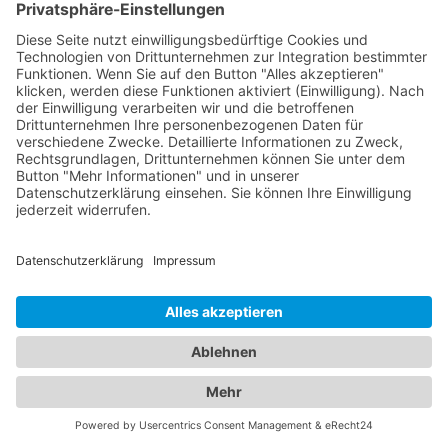
Kindern aller Altersgruppen. Unser
Branchenportal bietet Ihnen detaillierte
Informationen zu Augenärzten und Kinderärzten in
Ihrer Region. Sie können Profile einsehen,
Qualifikationen, Spezialisierungen, Öffnungszeiten
und Standorte erfahren sowie Bewertungen von
anderen Patienten lesen. Auf diese Weise können
Sie die bestmögliche Entscheidung für die
Gesundheit Ihrer Familie treffen. Vertrauen Sie auf
unsere Plattform, um die besten Augenärzte und
Kinderärzte in Ihrer Nähe zu finden. Sorgen Sie
dafür, dass Ihre Familie in den Händen erfahrener
und fürsorglicher Ärzte ist.
Jetzt Augenarzt finden!