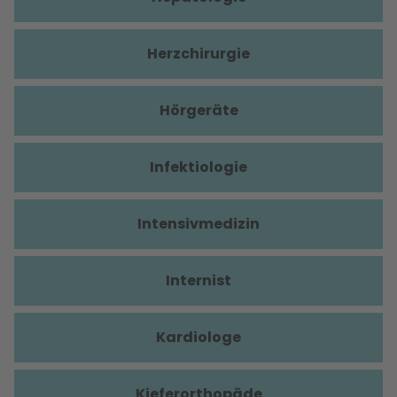
Herzchirurgie
Hörgeräte
Infektiologie
Intensivmedizin
Internist
Kardiologe
Kieferorthopäde