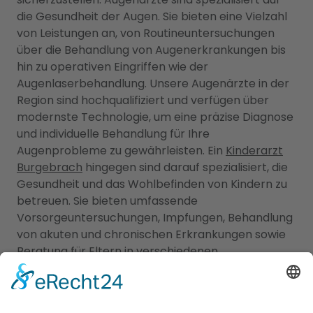
die Gesundheit der Augen. Sie bieten eine Vielzahl
von Leistungen an, von Routineuntersuchungen
über die Behandlung von Augenerkrankungen bis
hin zu operativen Eingriffen wie der
Augenlaserbehandlung. Unsere Augenärzte in der
Region sind hochqualifiziert und verfügen über
modernste Technologie, um eine präzise Diagnose
und individuelle Behandlung für Ihre
Augenprobleme zu gewährleisten. Ein
Kinderarzt
Burgebrach
hingegen sind darauf spezialisiert, die
Gesundheit und das Wohlbefinden von Kindern zu
betreuen. Sie bieten umfassende
Vorsorgeuntersuchungen, Impfungen, Behandlung
von akuten und chronischen Erkrankungen sowie
Beratung für Eltern in verschiedenen
medizinischen Bereichen an. Unsere Kinderärzte
Burgebrach sind einfühlsam, kinderfreundlich und
haben langjährige Erfahrung in der Betreuung von