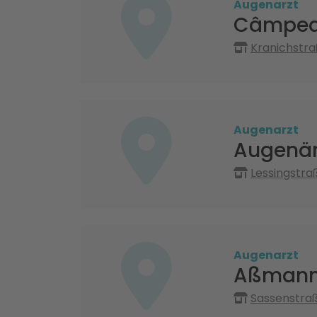
Augenarzt
Câmpea
Kranichstr
Augenarzt
Augenärz
Lessingstraß
Augenarzt
Aßman
Sassenstraße