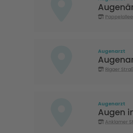
Augenär
Pappelallee
Augenarzt
Augenar
Rigaer Stra
Augenarzt
Augen i
Anklamer St