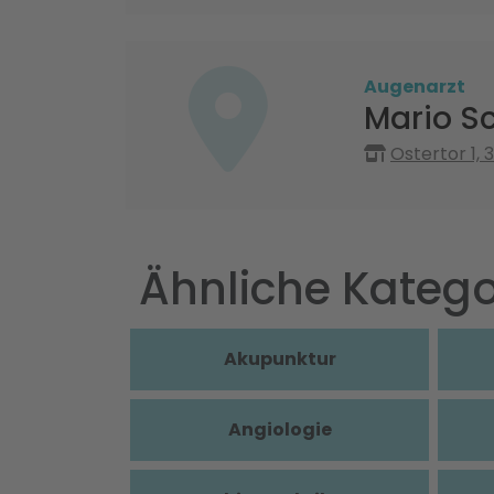
Augenarzt
Mario S
Ostertor 1,
Ähnliche Katego
Akupunktur
Angiologie