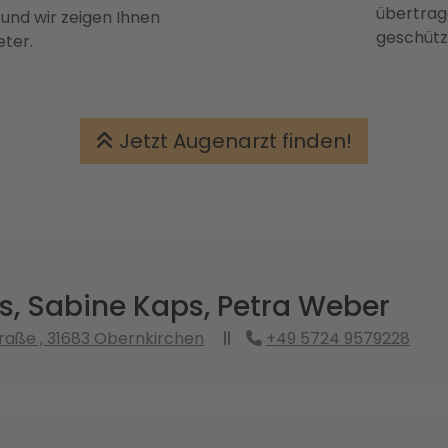
übertrage
 und wir zeigen Ihnen
geschütz
eter.
Jetzt Augenarzt finden!
s, Sabine Kaps, Petra Weber
raße , 31683 Obernkirchen
+49 5724 9579228