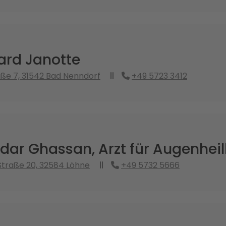
ard Janotte
ße 7, 31542 Bad Nenndorf
+49 5723 3412
ndar Ghassan, Arzt für Augenhei
traße 20, 32584 Löhne
+49 5732 5666