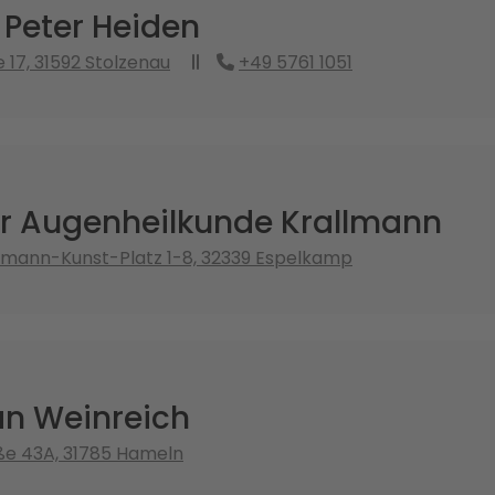
 Peter Heiden
 17, 31592 Stolzenau
+49 5761 1051
für Augenheilkunde Krallmann
rmann-Kunst-Platz 1-8, 32339 Espelkamp
an Weinreich
ße 43A, 31785 Hameln