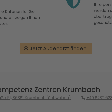
Ihre pers
werden st
e Kriterien für Sie
übertrage
 und wir zeigen Ihnen
geschütz
eter.
Jetzt Augenarzt finden!
mpetenz Zentren Krumbach
aße 51, 86381 Krumbach (Schwaben)
+49 8282 62