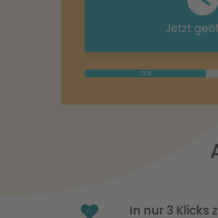
Jetzt geö
25%
In nur 3 Klicks