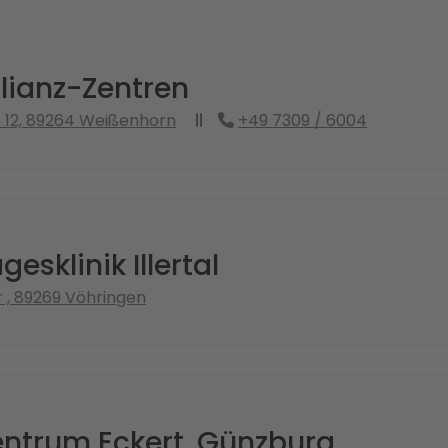
lianz-Zentren
 12, 89264 Weißenhorn
+49 7309 / 6004
esklinik Illertal
 , 89269 Vöhringen
ntrum Eckert, Günzburg