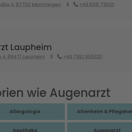
raße 4, 87700 Memmingen
+49 8331 73033
zt Laupheim
e 4, 88471 Laupheim
+49 7392 955020
rien wie Augenarzt
Allergologie
Altenheim & Pflegehe
Apotheke
Augenarzt