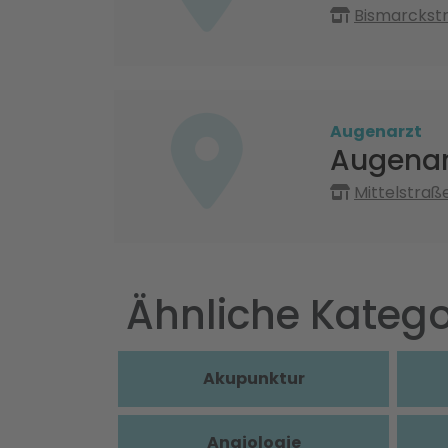
Bismarckst
Augenarzt
Augenar
Mittelstraß
Ähnliche Katego
Akupunktur
Angiologie