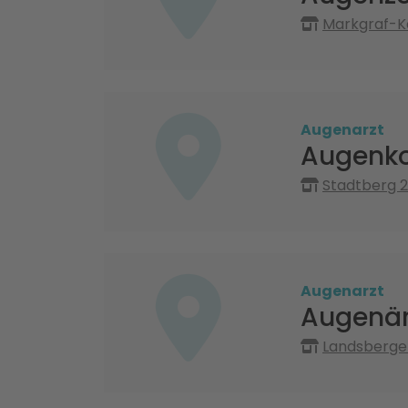
Markgraf-Ka
Augenarzt
Augenko
Stadtberg 2
Augenarzt
Augenär
Landsberger