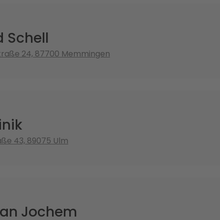
d Schell
straße 24, 87700 Memmingen
inik
raße 43, 89075 Ulm
ian Jochem