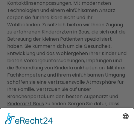
Kontaktlinsenanpassungen. Mit modernsten
Technologien und einem einfühlsamen Ansatz
sorgen sie für Ihre klare Sicht und Ihr
Wohlbefinden. Zusätzlich bieten wir Ihnen Zugang
zu erfahrenen Kinderärzten in Bous, die sich auf die
Betreuung der kleinen Patienten spezialisiert
haben. Sie kümmern sich um die Gesundheit,
Entwicklung und das Wohlergehen Ihrer Kinder und
bieten Vorsorgeuntersuchungen, Impfungen und
die Behandlung von Kinderkrankheiten an. Mit ihrer
Fachkompetenz und ihrem einfühlsamen Umgang
schaffen sie eine vertrauensvolle Atmosphäre für
Ihre Familie. Vertrauen Sie auf unser
Branchenportal, um den besten Augenarzt und
Kinderarzt Bous
zu finden. Sorgen Sie dafür, dass
die Gesundheit Ihrer Augen und die Ihrer Familie in
den besten Händen sind.