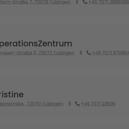
lhorn-Straße 7, 72076 Tübingen
+49 7071 2988088
erationsZentrum
nauer-Straße 11, 72072 Tübingen
+49 7071 970904
ristine
benstraße , 72070 Tübingen
+49 7071 23636