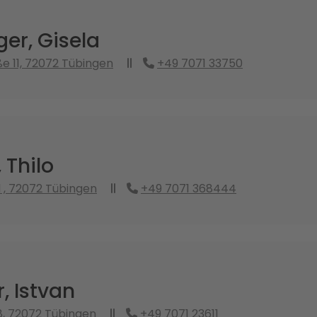
er, Gisela
e 11, 72072 Tübingen
+49 7071 33750
 Thilo
 , 72072 Tübingen
+49 7071 368444
, Istvan
8, 72072 Tübingen
+49 7071 23611