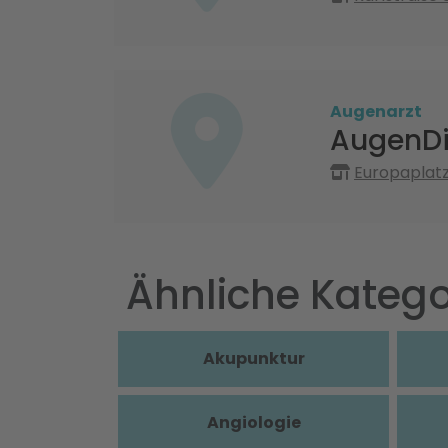
Augenarzt
AugenDi
Europaplatz
Ähnliche Katego
Akupunktur
Angiologie