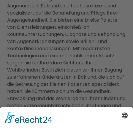
Augenärzte in Böklund sind hochqualifiziert und
spezialisiert auf die Behandlung und Pflege Ihrer
Augengesundheit. Sie bieten eine breite Palette
von Dienstleistungen, einschließlich
Routineuntersuchungen, Diagnose und Behandlung
von Augenerkrankungen sowie Brillen- und
Kontaktlinsenanpassungen. Mit modernsten
Technologien und einem einfühlsamen Ansatz
sorgen sie für Ihre klare Sicht und Ihr
Wohlbefinden. Zusätzlich bieten wir Ihnen Zugang
zu erfahrenen Kinderärzten in Böklund, die sich auf
die Betreuung der kleinen Patienten spezialisiert
haben. Sie kümmern sich um die Gesundheit,
Entwicklung und das Wohlergehen Ihrer Kinder und
bieten Vorsorgeuntersuchungen, Impfungen und
die Behandlung von Kinderkrankheiten an. Mit ihrer
Fachkompetenz und ihrem einfühlsamen Umgang
schaffen sie eine vertrauensvolle Atmosphäre für