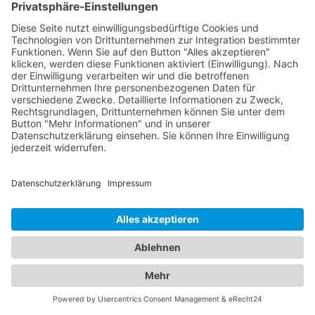
Zugang zu erfahrenen Kinderärzten in Bodenheim,
Rhein, die sich auf die Betreuung der kleinen
Patienten spezialisiert haben. Sie kümmern sich
um die Gesundheit, Entwicklung und das
Wohlergehen Ihrer Kinder und bieten
Vorsorgeuntersuchungen, Impfungen und die
Behandlung von Kinderkrankheiten an. Mit ihrer
Fachkompetenz und ihrem einfühlsamen Umgang
schaffen sie eine vertrauensvolle Atmosphäre für
Ihre Familie. Vertrauen Sie auf unser
Branchenportal, um den besten Augenarzt und
Kinderarzt Bodenheim, Rhein
zu finden. Sorgen Sie
dafür, dass die Gesundheit Ihrer Augen und die
Ihrer Familie in den besten Händen sind.
Jetzt Augenarzt finden!