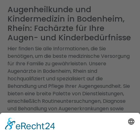
Augenheilkunde und
Kindermedizin in Bodenheim,
Rhein: Fachärzte für Ihre
Augen- und Kinderbedürfnisse
Hier finden Sie alle Informationen, die Sie
benötigen, um die beste medizinische Versorgung
für Ihre Familie zu gewährleisten. Unsere
Augenärzte in Bodenheim, Rhein sind
hochqualifiziert und spezialisiert auf die
Behandlung und Pflege Ihrer Augengesundheit. Sie
bieten eine breite Palette von Dienstleistungen,
einschließlich Routineuntersuchungen, Diagnose
und Behandlung von Augenerkrankungen sowie
Brillen- und Kontaktlinsenanpassungen. Mit
modernsten Technologien und einem
einfühlsamen Ansatz sorgen sie für Ihre klare Sicht
und Ihr Wohlbefinden. Zusätzlich bieten wir Ihnen