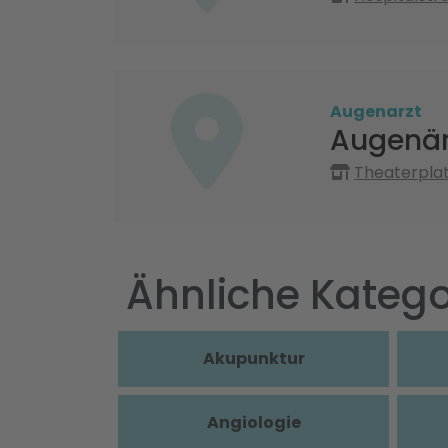
Augenarzt
Augenär
Theaterplat
Ähnliche Katego
Akupunktur
Angiologie