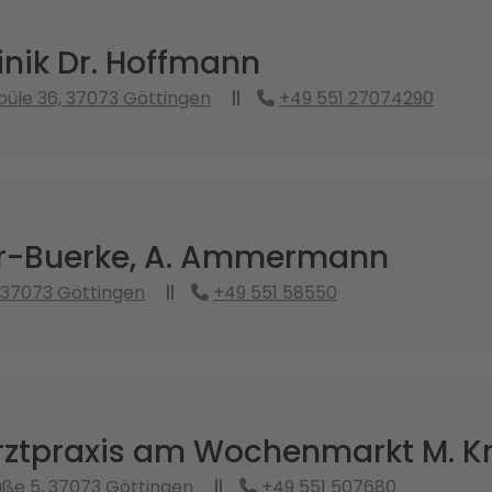
inik Dr. Hoffmann
üle 36, 37073 Göttingen
+49 551 27074290
er-Buerke, A. Ammermann
 37073 Göttingen
+49 551 58550
ztpraxis am Wochenmarkt M. K
aße 5, 37073 Göttingen
+49 551 507680