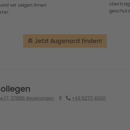
übertrage
 und wir zeigen Ihnen
geschütz
eter.
Jetzt Augenarzt finden!
Kollegen
e 17, 37688 Beverungen
+49 5273 4000