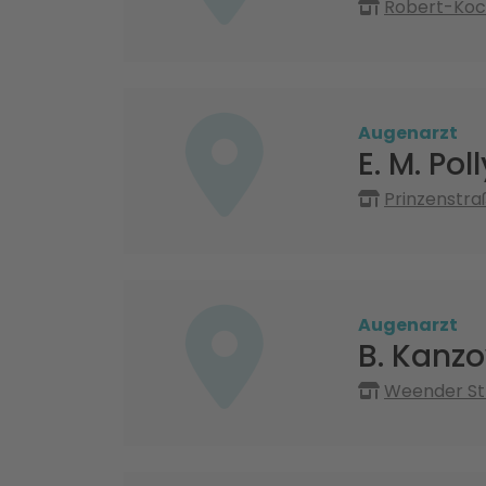
Robert-Koc
Augenarzt
E. M. Poll
Prinzenstra
Augenarzt
B. Kanz
Weender St