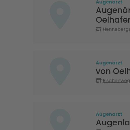
Augenarzt
Augenär
Oelhafe
Hennebergs
Augenarzt
von Oel
Rischenweg 
Augenarzt
Augenla