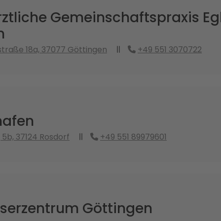
ztliche Gemeinschaftspraxis Eg
n
traße 18a, 37077 Göttingen
+49 551 3070722
hafen
5b, 37124 Rosdorf
+49 551 89979601
serzentrum Göttingen