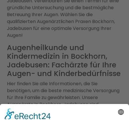
Jadebusen. Vereinbaren Sie einen Termin für eine
gründliche Untersuchung und die bestmögliche
Betreuung Ihrer Augen. Wählen Sie die
qualifizierten Augenärztlichen Praxen Bockhorn,
Jadebusen für eine optimale Versorgung Ihrer
Augen!
Augenheilkunde und
Kindermedizin in Bockhorn,
Jadebusen: Fachärzte für Ihre
Augen- und Kinderbedürfnisse
Hier finden Sie alle Informationen, die Sie
benötigen, um die beste medizinische Versorgung
für Ihre Familie zu gewährleisten. Unsere
Augenärzte in Bockhorn, Jadebusen sind
hochqualifiziert und spezialisiert auf die
Behandlung und Pflege Ihrer Augengesundheit. Sie
bieten eine breite Palette von Dienstleistungen,