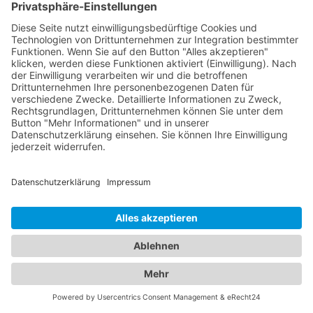
einschließlich Routineuntersuchungen, Diagnose
und Behandlung von Augenerkrankungen sowie
Brillen- und Kontaktlinsenanpassungen. Mit
modernsten Technologien und einem
einfühlsamen Ansatz sorgen sie für Ihre klare Sicht
und Ihr Wohlbefinden. Zusätzlich bieten wir Ihnen
Zugang zu erfahrenen Kinderärzten in Bockhorn,
Jadebusen, die sich auf die Betreuung der kleinen
Patienten spezialisiert haben. Sie kümmern sich
um die Gesundheit, Entwicklung und das
Wohlergehen Ihrer Kinder und bieten
Vorsorgeuntersuchungen, Impfungen und die
Behandlung von Kinderkrankheiten an. Mit ihrer
Fachkompetenz und ihrem einfühlsamen Umgang
schaffen sie eine vertrauensvolle Atmosphäre für
Ihre Familie. Vertrauen Sie auf unser
Branchenportal, um den besten Augenarzt und
Kinderarzt Bockhorn, Jadebusen
zu finden. Sorgen
Sie dafür, dass die Gesundheit Ihrer Augen und die