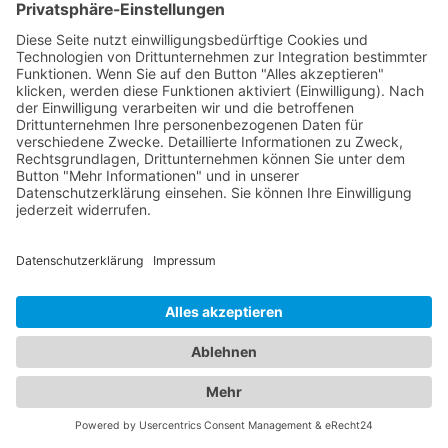
Kinderärzten in Bindlach, die sich liebevoll um das
Wohlergehen Ihrer Kinder kümmern. Diese
Fachärzte bieten umfassende
Vorsorgeuntersuchungen, Impfungen und
behandeln akute und chronische Erkrankungen
Ihrer Kleinen. Unser Portal ermöglicht es Ihnen, die
besten Augenärzte und den besten
Kinderarzt
Bindlach
zu finden und Ihre Familie in kompetente
Hände zu legen. Vertrauen Sie auf unsere sorgfältig
ausgewählten Fachexperten, um die optimale
Gesundheit Ihrer Augen und die Ihrer Liebsten zu
gewährleisten.
Jetzt Augenarzt finden!