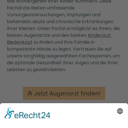
das Wohlergehen Ihrer Kinder kümmern. Diese
Fachärzte bieten umfassende
Vorsorgeuntersuchungen, Impfungen und
behandeln akute und chronische Erkrankungen
Ihrer Kleinen. Unser Portal ermöglicht es Ihnen, die
besten Augenärzte und den besten
Kinderarzt
Biedenkopf
zu finden und Ihre Familie in
kompetente Hände zu legen. Vertrauen Sie auf
unsere sorgfältig ausgewählten Fachexperten, um
die optimale Gesundheit Ihrer Augen und die Ihrer
Liebsten zu gewährleisten.
Jetzt Augenarzt finden!