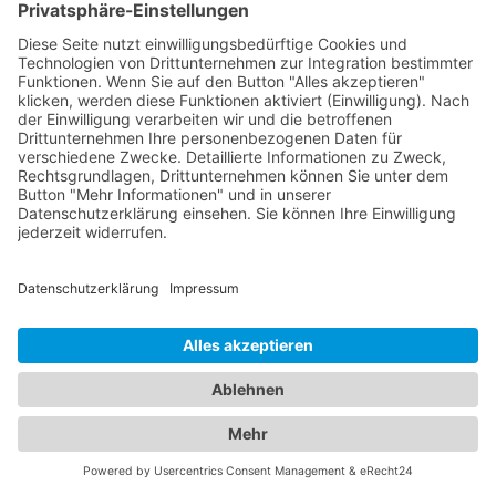
modernste Technologie, um eine präzise Diagnose
und individuelle Behandlung für Ihre
Augenprobleme zu gewährleisten. Ein
Kinderarzt
Beuren bei Nürtingen
hingegen sind darauf
spezialisiert, die Gesundheit und das Wohlbefinden
von Kindern zu betreuen. Sie bieten umfassende
Vorsorgeuntersuchungen, Impfungen, Behandlung
von akuten und chronischen Erkrankungen sowie
Beratung für Eltern in verschiedenen
medizinischen Bereichen an. Unsere Kinderärzte
Beuren bei Nürtingen sind einfühlsam,
kinderfreundlich und haben langjährige Erfahrung
in der Betreuung von Kindern aller Altersgruppen.
Unser Branchenportal bietet Ihnen detaillierte
Informationen zu Augenärzten und Kinderärzten in
Ihrer Region. Sie können Profile einsehen,
Qualifikationen, Spezialisierungen, Öffnungszeiten
und Standorte erfahren sowie Bewertungen von