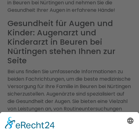
in Beuren bei Nürtingen und nehmen Sie die
Gesundheit Ihrer Augen in erfahrene Hände!
Gesundheit für Augen und
Kinder: Augenarzt und
Kinderarzt in Beuren bei
Nürtingen stehen Ihnen zur
Seite
Bei uns finden Sie umfassende Informationen zu
beiden Fachrichtungen, um die beste medizinische
Versorgung für Ihre Familie in Beuren bei Nürtingen
sicherzustellen. Augenärzte sind spezialisiert auf
die Gesundheit der Augen. Sie bieten eine Vielzahl
von Leistungen an, von Routineuntersuchungen
über die Behandlung von Augenerkrankungen bis
hin zu operativen Eingriffen wie der
Augenlaserbehandlung. Unsere Augenärzte in der
Region sind hochqualifiziert und verfügen über