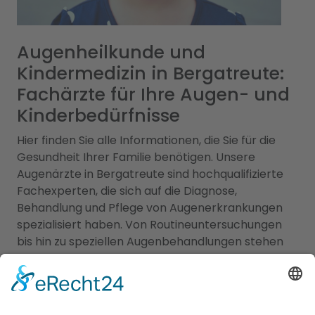
Augenheilkunde und
Kindermedizin in Bergatreute:
Fachärzte für Ihre Augen- und
Kinderbedürfnisse
Hier finden Sie alle Informationen, die Sie für die
Gesundheit Ihrer Familie benötigen. Unsere
Augenärzte in Bergatreute sind hochqualifizierte
Fachexperten, die sich auf die Diagnose,
Behandlung und Pflege von Augenerkrankungen
spezialisiert haben. Von Routineuntersuchungen
bis hin zu speziellen Augenbehandlungen stehen
Ihnen diese Fachärzte mit ihrem Fachwissen und
modernen medizinischen Geräten zur Verfügung.
Zusätzlich bieten wir Zugang zu erfahrenen
Kinderärzten in Bergatreute, die sich liebevoll um