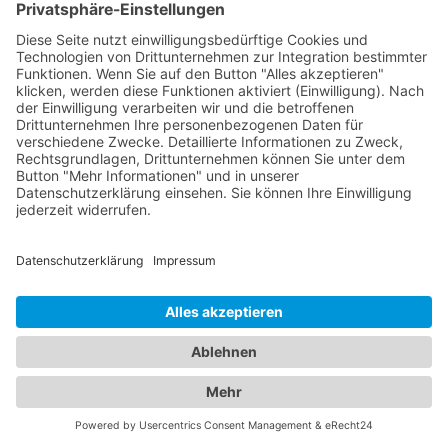
das Wohlergehen Ihrer Kinder kümmern. Diese
Fachärzte bieten umfassende
Vorsorgeuntersuchungen, Impfungen und
behandeln akute und chronische Erkrankungen
Ihrer Kleinen. Unser Portal ermöglicht es Ihnen, die
besten Augenärzte und den besten
Kinderarzt
Bergatreute
zu finden und Ihre Familie in
kompetente Hände zu legen. Vertrauen Sie auf
unsere sorgfältig ausgewählten Fachexperten, um
die optimale Gesundheit Ihrer Augen und die Ihrer
Liebsten zu gewährleisten.
Jetzt Augenarzt finden!