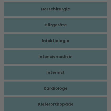
Herzchirurgie
Hörgeräte
Infektiologie
Intensivmedizin
Internist
Kardiologe
Kieferorthopäde