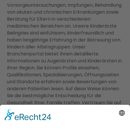
Vorsorgeuntersuchungen, Impfungen, Behandlung
von akuten und chronischen Erkrankungen sowie
Beratung für Eltern in verschiedenen
medizinischen Bereichen an. Unsere Kinderärzte
Beilngries sind einfühlsam, kinderfreundlich und
haben langjährige Erfahrung in der Betreuung von
Kindern aller Altersgruppen. Unser
Branchenportal bietet Ihnen detaillierte
Informationen zu Augenärzten und Kinderärzten in
Ihrer Region. Sie können Profile einsehen,
Qualifikationen, Spezialisierungen, Öffnungszeiten
und Standorte erfahren sowie Bewertungen von
anderen Patienten lesen. Auf diese Weise können
Sie die bestmögliche Entscheidung für die
Gesundheit Ihrer Familie treffen. Vertrauen Sie auf
unsere Plattform, um die besten Augenärzte und
Kinderärzte in Ihrer Nähe zu finden. Sorgen Sie
dafür, dass Ihre Familie in den Händen erfahrener