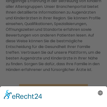
langjährige Erfahrung in der Betreuung von Kindern
aller Altersgruppen. Unser Branchenportal bietet
Ihnen detaillierte Informationen zu Augenärzten
und Kinderärzten in Ihrer Region. Sie können Profile
einsehen, Qualifikationen, Spezialisierungen,
Öffnungszeiten und Standorte erfahren sowie
Bewertungen von anderen Patienten lesen. Auf
diese Weise können Sie die bestmögliche
Entscheidung für die Gesundheit Ihrer Familie
treffen. Vertrauen Sie auf unsere Plattform, um die
besten Augenärzte und Kinderärzte in Ihrer Nähe
zu finden. Sorgen Sie dafür, dass Ihre Familie in den
Händen erfahrener und fürsorglicher Ärzte ist.
Jetzt Augenarzt finden!