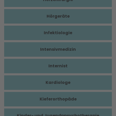
Hörgeräte
Infektiologie
Intensivmedizin
Internist
Kardiologe
Kieferorthopäde
Kinder- und Jugendppsychotherapie