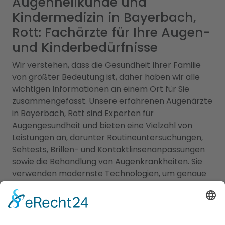
Augenheilkunde und
Kindermedizin in Bayerbach,
Rott: Fachärzte für Ihre Augen-
und Kinderbedürfnisse
Wir verstehen, dass die Gesundheit Ihrer Familie
von größter Bedeutung ist, daher haben wir alle
wichtigen Informationen an einem Ort für Sie
zusammengefasst. Unsere erfahrenen Augenärzte
in Bayerbach, Rott sind Experten für
Augengesundheit und bieten eine Vielzahl von
Leistungen an, darunter Routineuntersuchungen,
Sehtests, Brillen- und Kontaktlinsenanpassungen
sowie die Behandlung von Augenkrankheiten. Sie
verwenden modernste Technologien, um genaue
Diagnosen zu stellen und eine optimale
Versorgung zu gewährleisten. Für die kleinen
Patienten bieten wir Ihnen zudem eine Übersicht
an qualifizierten Kinderärzten in Bayerbach, Rott,