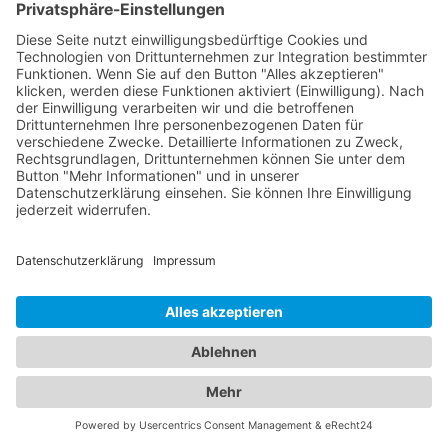
die sich umfassend um das Wohlergehen Ihrer
Kinder kümmern. Von Vorsorgeuntersuchungen
und Impfungen bis hin zur Behandlung von
Kinderkrankheiten stehen sie Ihnen mit ihrer
Expertise zur Seite. Vertrauen Sie auf unser
Branchenportal, um den besten
Kinderarzt
Bayerbach, Rott
zu finden. Wir bieten Ihnen
detaillierte Informationen zu den Ärzten, ihren
Fachgebieten, Öffnungszeiten und Standorten.
Sorgen Sie für die Gesundheit Ihrer Familie, indem
Sie die besten medizinischen Fachkräfte für
Augen- und Kinderheilkunde in Bayerbach, Rott
finden.
Jetzt Augenarzt finden!