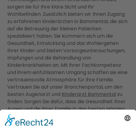
sorgen sie für Ihre klare Sicht und Ihr
Wohlbefinden. Zusätzlich bieten wir Ihnen Zugang
zu erfahrenen Kinderärzten in Bammental, die sich
auf die Betreuung der kleinen Patienten
spezialisiert haben. Sie kümmern sich um die
Gesundheit, Entwicklung und das Wohlergehen
Ihrer Kinder und bieten Vorsorgeuntersuchungen,
Impfungen und die Behandlung von
Kinderkrankheiten an. Mit ihrer Fachkompetenz
und ihrem einfühlsamen Umgang schaffen sie eine
vertrauensvolle Atmosphäre für Ihre Familie.
Vertrauen Sie auf unser Branchenportal, um den
besten Augenarzt und
Kinderarzt Bammental
zu
finden. Sorgen Sie dafür, dass die Gesundheit Ihrer
Augen und die Ihrer Familie in den besten Händen
sind.