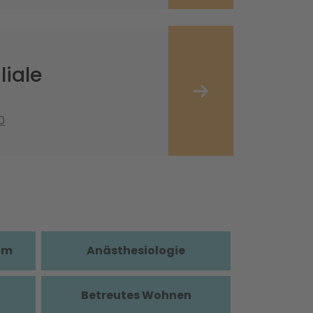
liale
0
im
Anästhesiologie
Betreutes Wohnen