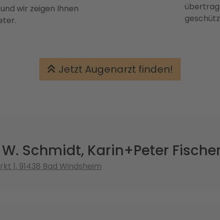
übertrage
 und wir zeigen Ihnen
geschütz
eter.
Jetzt Augenarzt finden!
W. Schmidt, Karin+Peter Fische
kt 1, 91438 Bad Windsheim