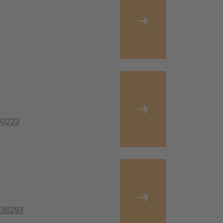
60222
936293