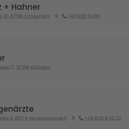
tz + Hahner
 30, 97199 Ochsenfurt
+49 9331 5408
er
sse 17, 97318 Kitzingen
genärzte
raße 9, 91074 Herzogenaurach
+49 9132 6 02 02