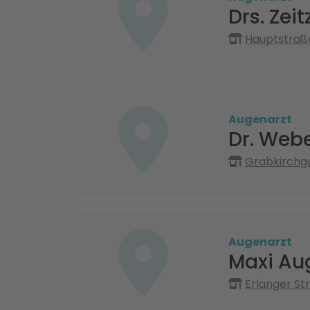
Drs. Zei
Hauptstraße
Augenarzt
Dr. Web
Grabkirchga
Augenarzt
Maxi Au
Erlanger St