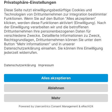
zu betreuen. Sie bieten umfassende
Vorsorgeuntersuchungen, Impfungen, Behandlung
von akuten und chronischen Erkrankungen sowie
Beratung für Eltern in verschiedenen
medizinischen Bereichen an. Unsere Kinderärzte
Bad Schönborn sind einfühlsam, kinderfreundlich
und haben langjährige Erfahrung in der Betreuung
von Kindern aller Altersgruppen. Unser
Branchenportal bietet Ihnen detaillierte
Informationen zu Augenärzten und Kinderärzten in
Ihrer Region. Sie können Profile einsehen,
Qualifikationen, Spezialisierungen, Öffnungszeiten
und Standorte erfahren sowie Bewertungen von
anderen Patienten lesen. Auf diese Weise können
Sie die bestmögliche Entscheidung für die
Gesundheit Ihrer Familie treffen. Vertrauen Sie auf
unsere Plattform, um die besten Augenärzte und
Kinderärzte in Ihrer Nähe zu finden. Sorgen Sie