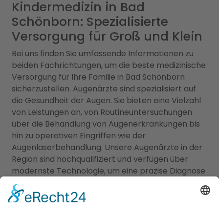
Kindermedizin in Bad
Schönborn: Spezialisierte
Versorgung für Groß und Klein
Bei uns finden Sie umfassende Informationen zu
beiden Fachrichtungen, um die beste medizinische
Versorgung für Ihre Familie in Bad Schönborn
sicherzustellen. Augenärzte sind spezialisiert auf
die Gesundheit der Augen. Sie bieten eine Vielzahl
von Leistungen an, von Routineuntersuchungen
über die Behandlung von Augenerkrankungen bis
hin zu operativen Eingriffen wie der
Augenlaserbehandlung. Unsere Augenärzte in der
Region sind hochqualifiziert und verfügen über
modernste Technologie, um eine präzise Diagnose
und individuelle Behandlung für Ihre
Augenprobleme zu gewährleisten. Ein
Kinderarzt
Bad Schönborn
hingegen sind darauf spezialisiert,
die Gesundheit und das Wohlbefinden von Kindern