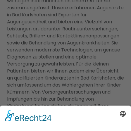
wichtigen Informationen an einem Ort für Sie
zusammengefasst. Unsere erfahrenen Augenärzte
in Bad Karlshafen sind Experten für
Augengesundheit und bieten eine Vielzahl von
Leistungen an, darunter Routineuntersuchungen,
Sehtests, Brillen- und Kontaktlinsenanpassungen
sowie die Behandlung von Augenkrankheiten. Sie
verwenden modernste Technologien, um genaue
Diagnosen zu stellen und eine optimale
Versorgung zu gewährleisten. Für die kleinen
Patienten bieten wir Ihnen zudem eine Übersicht
an qualifizierten Kinderärzten in Bad Karlshafen, die
sich umfassend um das Wohlergehen Ihrer Kinder
kümmern. Von Vorsorgeuntersuchungen und
Impfungen bis hin zur Behandlung von
Kinderkrankheiten stehen sie Ihnen mit ihrer
Expertise zur Seite. Vertrauen Sie auf unser
Branchenportal, um den besten
Kinderarzt Bad
Karlshafen
zu finden. Wir bieten Ihnen detaillierte