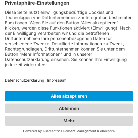
Unsere Augenärzte sind Experten auf ihrem Gebiet
und verfügen über langjährige Erfahrung in der
Diagnose, Behandlung und Pflege von
Augenerkrankungen. Sie verwenden modernste
Technologien und bieten eine Vielzahl von
Leistungen an, darunter Routineuntersuchungen,
Augenlaserbehandlungen, Brillen- und
Kontaktlinsenanpassungen sowie die Behandlung
von Augenerkrankungen bei Erwachsenen. Für
unsere jüngsten Patienten bieten wir eine
sorgfältig ausgewählte Liste von Kinderärzten, die
sich auf die einzigartigen Bedürfnisse von Kindern
spezialisiert haben. Diese Ärzte bieten
Vorsorgeuntersuchungen, Impfungen,
Behandlungen von Kinderkrankheiten und eine
einfühlsame Betreuung an, um sicherzustellen,
dass Ihre Kinder gesund und glücklich aufwachsen.
Verlassen Sie sich auf unser Branchenportal, um