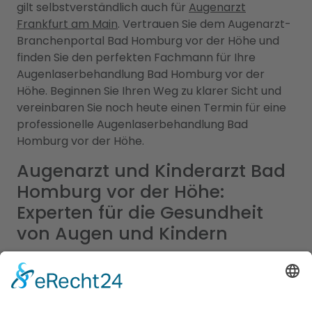
gilt selbstverständlich auch für
Augenarzt
Frankfurt am Main
. Vertrauen Sie dem Augenarzt-
Branchenportal Bad Homburg vor der Höhe und
finden Sie den perfekten Fachmann für Ihre
Augenlaserbehandlung Bad Homburg vor der
Höhe. Beginnen Sie Ihren Weg zu klarer Sicht und
vereinbaren Sie noch heute einen Termin für eine
professionelle Augenlaserbehandlung Bad
Homburg vor der Höhe.
Augenarzt und Kinderarzt Bad
Homburg vor der Höhe:
Experten für die Gesundheit
von Augen und Kindern
Bei uns finden Sie eine breite Auswahl an
hochqualifizierten Augenärzten und Kinderärzten
in Bad Homburg vor der Höhe, die Ihnen die
bestmögliche medizinische Versorgung bieten.