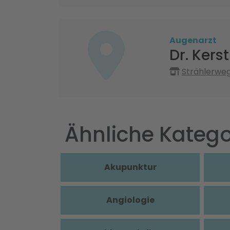
Augenarzt
Dr. Kers
Strählerweg
Ähnliche Katego
Akupunktur
Angiologie