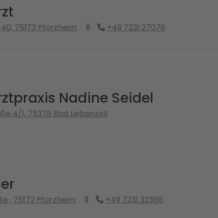
zt
40, 75173 Pforzheim
+49 7231 27078
ztpraxis Nadine Seidel
ße 4/1, 75378 Bad Liebenzell
ner
ße , 75172 Pforzheim
+49 7231 32366