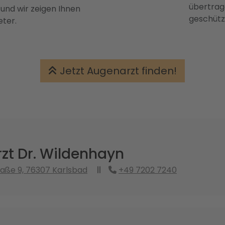
übertrage
 und wir zeigen Ihnen
geschütz
eter.
Jetzt Augenarzt finden!
zt Dr. Wildenhayn
traße 9, 76307 Karlsbad
+49 7202 7240